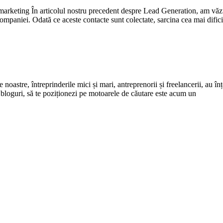
 marketing În articolul nostru precedent despre Lead Generation, am văzut 
companiei. Odată ce aceste contacte sunt colectate, sarcina cea mai difici
astre, întreprinderile mici și mari, antreprenorii și freelancerii, au înț
 bloguri, să te poziționezi pe motoarele de căutare este acum un